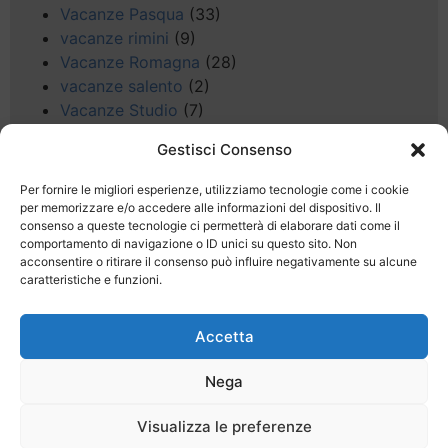
Vacanze Pasqua
(33)
vacanze rimini
(9)
Vacanze Romagna
(28)
vacanze salento
(2)
Vacanze Studio
(7)
vacanze sul Garda
(8)
Gestisci Consenso
Valle d'Aosta
(5)
Veneto
(25)
Per fornire le migliori esperienze, utilizziamo tecnologie come i cookie
Voli low cost
(4)
per memorizzare e/o accedere alle informazioni del dispositivo. Il
consenso a queste tecnologie ci permetterà di elaborare dati come il
Web
(9)
comportamento di navigazione o ID unici su questo sito. Non
week end
(45)
acconsentire o ritirare il consenso può influire negativamente su alcune
Wellness
(11)
caratteristiche e funzioni.
Accetta
Nega
Last Minute
Regolamento
Mission
Visualizza le preferenze
Registrati
Contatti