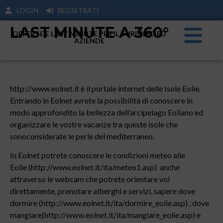
LOGIN
REGISTRATI
LAST MINUTE A 360°
OFFERTE E LAST MINUTE PER IL TURISIMO ED
AZIENDE
http://www.eolnet.it è il portale internet delle Isole Eolie.
Entrando in Eolnet avrete la possibilità di conoscere in
modo approfondito la bellezza dell’arcipelago Eoliano ed
organizzare le vostre vacanze tra queste isole che
sonoconsiderate le perle del mediterraneo.
In Eolnet potrete conoscere le condizioni meteo alle
Eolie (http://www.eolnet.it/ita/meteo1.asp) anche
attraverso le webcam che potrete orientare voi
direttamente, prenotare alberghi e servizi, sapere dove
dormire (http://www.eolnet.it/ita/dormire_eolie.asp) , dove
mangiare(http://www.eolnet.it/ita/mangiare_eolie.asp) e