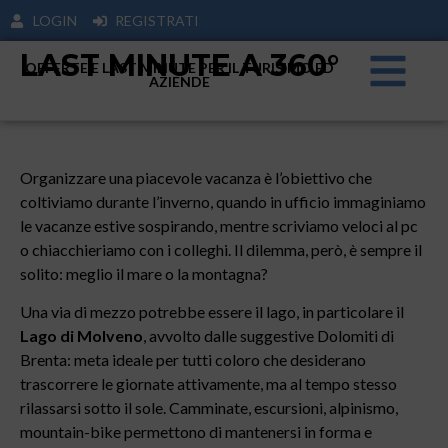
LOGIN
REGISTRATI
LAST MINUTE A 360°
OFFERTE E LAST MINUTE PER IL TURISIMO ED
AZIENDE
Organizzare una piacevole vacanza è l’obiettivo che
coltiviamo durante l’inverno, quando in ufficio immaginiamo
le vacanze estive sospirando, mentre scriviamo veloci al pc
o chiacchieriamo con i colleghi. Il dilemma, però, è sempre il
solito: meglio il mare o la montagna?
Una via di mezzo potrebbe essere il lago, in particolare il
Lago di Molveno
, avvolto dalle suggestive Dolomiti di
Brenta: meta ideale per tutti coloro che desiderano
trascorrere le giornate attivamente, ma al tempo stesso
rilassarsi sotto il sole. Camminate, escursioni, alpinismo,
mountain-bike permettono di mantenersi in forma e