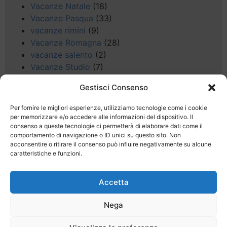
Vacanze Natale
(18)
Vacanze Pasqua
(33)
vacanze rimini
(9)
Vacanze Romagna
(28)
vacanze salento
(2)
Vacanze Studio
(7)
vacanze sul Garda
(8)
Gestisci Consenso
Valle d'Aosta
(5)
Veneto
(25)
Per fornire le migliori esperienze, utilizziamo tecnologie come i cookie
Voli low cost
(4)
per memorizzare e/o accedere alle informazioni del dispositivo. Il
consenso a queste tecnologie ci permetterà di elaborare dati come il
Web
(9)
comportamento di navigazione o ID unici su questo sito. Non
week end
(45)
acconsentire o ritirare il consenso può influire negativamente su alcune
Wellness
(11)
caratteristiche e funzioni.
Accetta
Nega
Last Minute
Regolamento
Mission