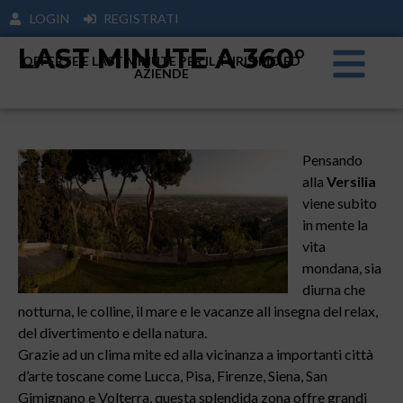
LOGIN
REGISTRATI
LAST MINUTE A 360°
OFFERTE E LAST MINUTE PER IL TURISIMO ED
AZIENDE
Pensando
alla
Versilia
viene subito
in mente la
vita
mondana, sia
diurna che
notturna, le colline, il mare e le vacanze all insegna del relax,
del divertimento e della natura.
Grazie ad un clima mite ed alla vicinanza a importanti città
d’arte toscane come Lucca, Pisa, Firenze, Siena, San
Gimignano e Volterra, questa splendida zona offre grandi