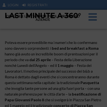
LOGIN
REGISTRATI
LAST MINUTE A 360°
OFFERTE E LAST MINUTE PER IL TURISIMO ED
AZIENDE
Poteva essere prevedibile ma i numeri che lo confermano
sono davvero sorprendenti: i
bed and breakfast a Roma
hanno già avuto un incredibile boom di prentoazioni per il
periodo che va
dal 25 aprile
– Festa della Liberazione
nonchè Lunedì dell’Angelo – ed il
1 maggio
– Festa dei
Lavoratori. Il motivo principale del successo dei b&b a
Roma è dettato dagli eventi che si concentreranno durante
questa settimana nella capitale: la tradizionale
Pasquetta
che invoglia tante persone ad una gita fuori porta – con una
naturale preferenza per le città d’arte – la
beatificazione di
Papa Giovanni Paolo II
che si svolgerà in Piazza San Pietro
ed 1 maggio ed il tradizionale
concerto di Piazza San