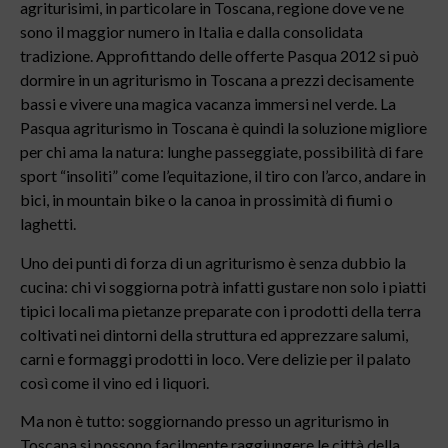
agriturisimi, in particolare in Toscana, regione dove ve ne
sono il maggior numero in Italia e dalla consolidata
tradizione. Approfittando delle offerte Pasqua 2012 si può
dormire in un agriturismo in Toscana a prezzi decisamente
bassi e vivere una magica vacanza immersi nel verde. La
Pasqua agriturismo in Toscana è quindi la soluzione migliore
per chi ama la natura: lunghe passeggiate, possibilità di fare
sport “insoliti” come l’equitazione, il tiro con l’arco, andare in
bici, in mountain bike o la canoa in prossimità di fiumi o
laghetti.
Uno dei punti di forza di un agriturismo è senza dubbio la
cucina: chi vi soggiorna potrà infatti gustare non solo i piatti
tipici locali ma pietanze preparate con i prodotti della terra
coltivati nei dintorni della struttura ed apprezzare salumi,
carni e formaggi prodotti in loco. Vere delizie per il palato
così come il vino ed i liquori.
Ma non è tutto: soggiornando presso un agriturismo in
Toscana si possono facilmente raggiungere le città della