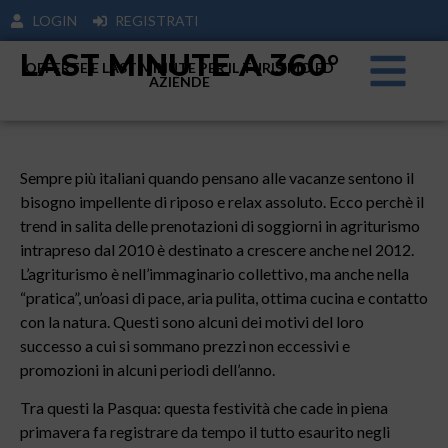
LOGIN
REGISTRATI
LAST MINUTE A 360°
OFFERTE E LAST MINUTE PER IL TURISIMO ED
AZIENDE
Sempre più italiani quando pensano alle vacanze sentono il
bisogno impellente di riposo e relax assoluto. Ecco perchè il
trend in salita delle prenotazioni di soggiorni in agriturismo
intrapreso dal 2010 è destinato a crescere anche nel 2012.
L’agriturismo è nell’immaginario collettivo, ma anche nella
“pratica”, un’oasi di pace, aria pulita, ottima cucina e contatto
con la natura. Questi sono alcuni dei motivi del loro
successo a cui si sommano prezzi non eccessivi e
promozioni in alcuni periodi dell’anno.
Tra questi la Pasqua: questa festività che cade in piena
primavera fa registrare da tempo il tutto esaurito negli