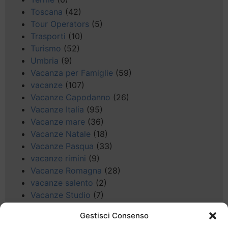
Toscana
(42)
Tour Operators
(5)
Trasporti
(10)
Turismo
(52)
Umbria
(9)
Vacanza per Famiglie
(59)
vacanze
(107)
Vacanze Capodanno
(26)
Vacanze Italia
(95)
Vacanze mare
(36)
Vacanze Natale
(18)
Vacanze Pasqua
(33)
vacanze rimini
(9)
Vacanze Romagna
(28)
vacanze salento
(2)
Vacanze Studio
(7)
vacanze sul Garda
(8)
Gestisci Consenso
Valle d'Aosta
(5)