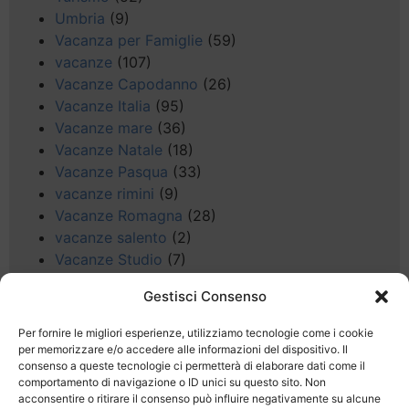
Umbria
(9)
Vacanza per Famiglie
(59)
vacanze
(107)
Vacanze Capodanno
(26)
Vacanze Italia
(95)
Vacanze mare
(36)
Vacanze Natale
(18)
Vacanze Pasqua
(33)
vacanze rimini
(9)
Vacanze Romagna
(28)
vacanze salento
(2)
Vacanze Studio
(7)
vacanze sul Garda
(8)
Gestisci Consenso
Valle d'Aosta
(5)
Veneto
(25)
Per fornire le migliori esperienze, utilizziamo tecnologie come i cookie
Voli low cost
(4)
per memorizzare e/o accedere alle informazioni del dispositivo. Il
consenso a queste tecnologie ci permetterà di elaborare dati come il
Web
(9)
comportamento di navigazione o ID unici su questo sito. Non
week end
(45)
acconsentire o ritirare il consenso può influire negativamente su alcune