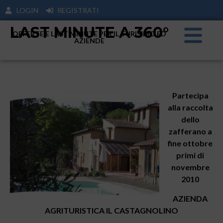
LOGIN
REGISTRATI
LAST MINUTE A 360°
OFFERTE E LAST MINUTE PER IL TURISIMO ED
AZIENDE
Partecipa
alla raccolta
dello
zafferano a
fine ottobre
primi di
novembre
2010
AZIENDA
AGRITURISTICA IL CASTAGNOLINO