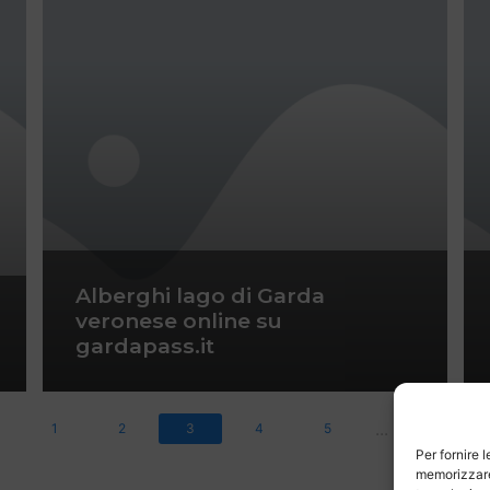
Alberghi lago di Garda
veronese online su
gardapass.it
...
1
2
3
4
5
8
Per fornire 
memorizzare 