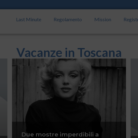
Last Minute
Regolamento
Mission
Regist
Vacanze in Toscana
Due mostre imperdibili a