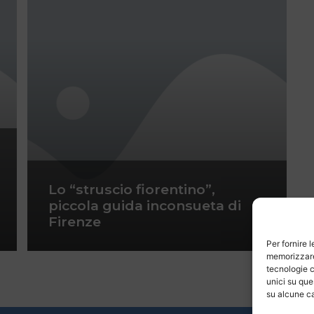
Lo “struscio fiorentino”,
piccola guida inconsueta di
Firenze
Per fornire 
memorizzare 
tecnologie c
unici su que
su alcune ca