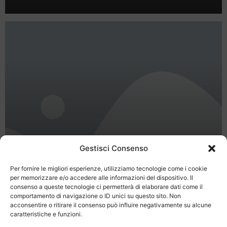
Gestisci Consenso
Per fornire le migliori esperienze, utilizziamo tecnologie come i cookie
per memorizzare e/o accedere alle informazioni del dispositivo. Il
Vacanze in montagna ecosostenibili
consenso a queste tecnologie ci permetterà di elaborare dati come il
a Obereggen
comportamento di navigazione o ID unici su questo sito. Non
acconsentire o ritirare il consenso può influire negativamente su alcune
caratteristiche e funzioni.