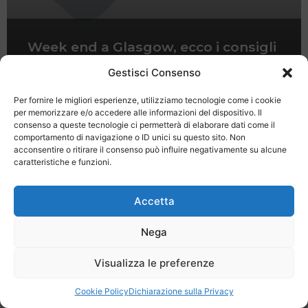
Week end a Glasgow, ecco i consigli
per visitare la città
Gestisci Consenso
Per fornire le migliori esperienze, utilizziamo tecnologie come i cookie
per memorizzare e/o accedere alle informazioni del dispositivo. Il
consenso a queste tecnologie ci permetterà di elaborare dati come il
comportamento di navigazione o ID unici su questo sito. Non
acconsentire o ritirare il consenso può influire negativamente su alcune
caratteristiche e funzioni.
Last Minute
Regolamento
Mission
Registrati
Contatti
Accetta
SPECIALE LAST MINUTE - SH WEB
Nega
Visualizza le preferenze
Cookie Policy
Dichiarazione sulla Privacy