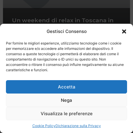
Un weekend di relax in Toscana in
un antico mulino del Chianti
Gestisci Consenso
Per fornire le migliori esperienze, utilizziamo tecnologie come i cookie
per memorizzare e/o accedere alle informazioni del dispositivo. Il
consenso a queste tecnologie ci permetterà di elaborare dati come il
comportamento di navigazione o ID unici su questo sito. Non
acconsentire o ritirare il consenso può influire negativamente su alcune
caratteristiche e funzioni.
Last Minute
Regolamento
Mission
Registrati
Contatti
Accetta
SPECIALE LAST MINUTE - SH WEB
Nega
Visualizza le preferenze
Cookie Policy
Dichiarazione sulla Privacy