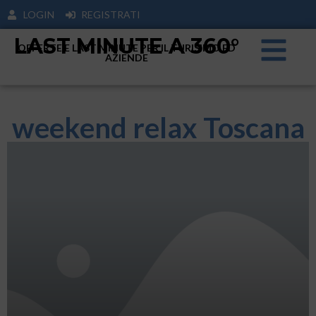
LOGIN
REGISTRATI
LAST MINUTE A 360°
OFFERTE E LAST MINUTE PER IL TURISIMO ED
AZIENDE
weekend relax Toscana