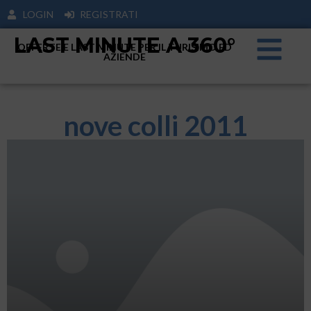
LOGIN
REGISTRATI
LAST MINUTE A 360°
OFFERTE E LAST MINUTE PER IL TURISIMO ED
AZIENDE
nove colli 2011