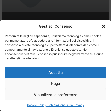
Nove Colli 2011
Gestisci Consenso
Per fornire le migliori esperienze, utilizziamo tecnologie come i cookie
per memorizzare e/o accedere alle informazioni del dispositivo. Il
consenso a queste tecnologie ci permetterà di elaborare dati come il
comportamento di navigazione o ID unici su questo sito. Non
acconsentire o ritirare il consenso può influire negativamente su alcune
caratteristiche e funzioni.
Last Minute
Regolamento
Mission
Registrati
Contatti
Accetta
SPECIALE LAST MINUTE - SH WEB
Nega
Visualizza le preferenze
Cookie Policy
Dichiarazione sulla Privacy