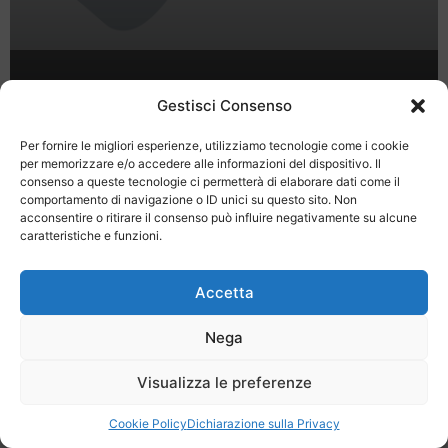
Mercato Forex
Gestisci Consenso
Per fornire le migliori esperienze, utilizziamo tecnologie come i cookie
per memorizzare e/o accedere alle informazioni del dispositivo. Il
consenso a queste tecnologie ci permetterà di elaborare dati come il
comportamento di navigazione o ID unici su questo sito. Non
acconsentire o ritirare il consenso può influire negativamente su alcune
caratteristiche e funzioni.
Last Minute
Regolamento
Mission
Registrati
Contatti
Accetta
SPECIALE LAST MINUTE - SH WEB
Nega
Visualizza le preferenze
Cookie Policy
Dichiarazione sulla Privacy