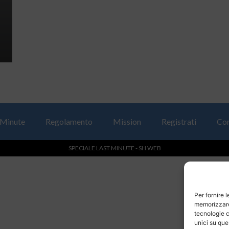
 Minute
Regolamento
Mission
Registrati
Con
SPECIALE LAST MINUTE - SH WEB
Per fornire 
memorizzare 
tecnologie c
unici su que