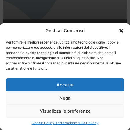
Benessere goloso al centro termale
Gestisci Consenso
dell’Hotel Terme di Salvarola
Per fornire le migliori esperienze, utilizziamo tecnologie come i cookie
per memorizzare e/o accedere alle informazioni del dispositivo. Il
consenso a queste tecnologie ci permetterà di elaborare dati come il
comportamento di navigazione o ID unici su questo sito. Non
acconsentire o ritirare il consenso può influire negativamente su alcune
caratteristiche e funzioni.
Last Minute
Regolamento
Mission
Accetta
Registrati
Contatti
Nega
SPECIALE LAST MINUTE - SH WEB
Visualizza le preferenze
Cookie Policy
Dichiarazione sulla Privacy