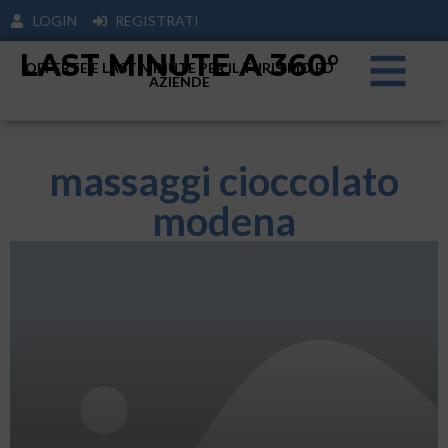
LOGIN
REGISTRATI
LAST MINUTE A 360°
OFFERTE E LAST MINUTE PER IL TURISIMO ED
AZIENDE
massaggi cioccolato
modena