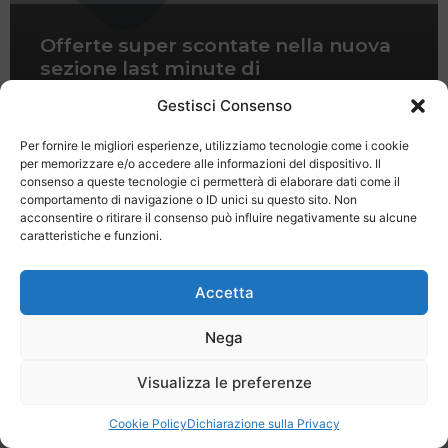
Offerte super scontate nella nuova
sezione last minute di
NonSoloSalento.it
Gestisci Consenso
Per fornire le migliori esperienze, utilizziamo tecnologie come i cookie
per memorizzare e/o accedere alle informazioni del dispositivo. Il
consenso a queste tecnologie ci permetterà di elaborare dati come il
comportamento di navigazione o ID unici su questo sito. Non
acconsentire o ritirare il consenso può influire negativamente su alcune
caratteristiche e funzioni.
Last Minute
Regolamento
Mission
Registrati
Contatti
Accetta
SPECIALE LAST MINUTE - SH WEB
Nega
Visualizza le preferenze
Cookie Policy
Dichiarazione sulla Privacy