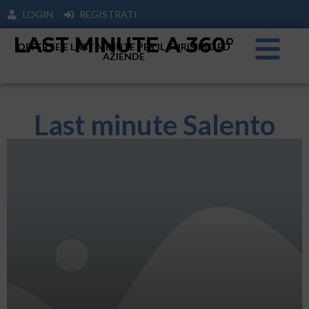
LOGIN
REGISTRATI
LAST MINUTE A 360°
OFFERTE E LAST MINUTE PER IL TURISIMO ED
AZIENDE
Last minute Salento