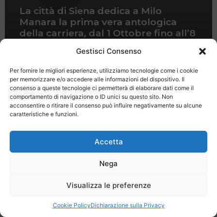
La città di Siena dedica a Milo
Manara la prima vera antologica
della carriera, dal 1 Ottobre fino all’8
Gennaio 2012
Gestisci Consenso
Per fornire le migliori esperienze, utilizziamo tecnologie come i cookie
per memorizzare e/o accedere alle informazioni del dispositivo. Il
consenso a queste tecnologie ci permetterà di elaborare dati come il
comportamento di navigazione o ID unici su questo sito. Non
acconsentire o ritirare il consenso può influire negativamente su alcune
caratteristiche e funzioni.
Last Minute
Regolamento
Mission
Registrati
Contatti
Accetta
SPECIALE LAST MINUTE - SH WEB
Nega
Visualizza le preferenze
Cookie Policy
Dichiarazione sulla Privacy