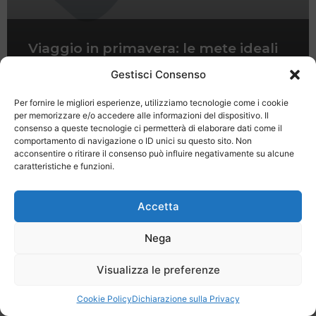
Viaggio in primavera: le mete ideali
Venezia e Verona
Gestisci Consenso
Per fornire le migliori esperienze, utilizziamo tecnologie come i cookie
per memorizzare e/o accedere alle informazioni del dispositivo. Il
consenso a queste tecnologie ci permetterà di elaborare dati come il
comportamento di navigazione o ID unici su questo sito. Non
acconsentire o ritirare il consenso può influire negativamente su alcune
caratteristiche e funzioni.
Last Minute
Regolamento
Mission
Registrati
Contatti
Accetta
SPECIALE LAST MINUTE - SH WEB
Nega
Visualizza le preferenze
Cookie Policy
Dichiarazione sulla Privacy