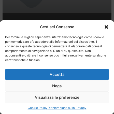
Fuga in Sicilia: Catania e Trapani
Gestisci Consenso
Per fornire le migliori esperienze, utilizziamo tecnologie come i cookie
per memorizzare e/o accedere alle informazioni del dispositivo. Il
consenso a queste tecnologie ci permetterà di elaborare dati come il
comportamento di navigazione o ID unici su questo sito. Non
acconsentire o ritirare il consenso può influire negativamente su alcune
caratteristiche e funzioni.
Last Minute
Regolamento
Mission
Registrati
Contatti
Accetta
SPECIALE LAST MINUTE - SH WEB
Nega
Visualizza le preferenze
Cookie Policy
Dichiarazione sulla Privacy