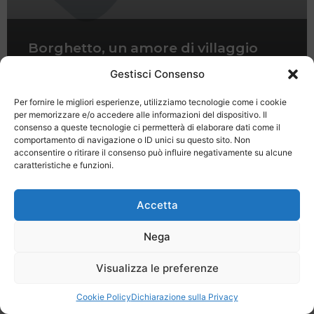
Borghetto, un amore di villaggio
sulle sponde del Mincio
Gestisci Consenso
Per fornire le migliori esperienze, utilizziamo tecnologie come i cookie
per memorizzare e/o accedere alle informazioni del dispositivo. Il
consenso a queste tecnologie ci permetterà di elaborare dati come il
comportamento di navigazione o ID unici su questo sito. Non
acconsentire o ritirare il consenso può influire negativamente su alcune
caratteristiche e funzioni.
Last Minute
Regolamento
Mission
Registrati
Contatti
Accetta
SPECIALE LAST MINUTE - SH WEB
Nega
Visualizza le preferenze
Cookie Policy
Dichiarazione sulla Privacy