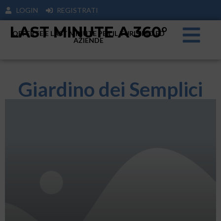
LOGIN
REGISTRATI
LAST MINUTE A 360°
OFFERTE E LAST MINUTE PER IL TURISIMO ED
AZIENDE
Giardino dei Semplici