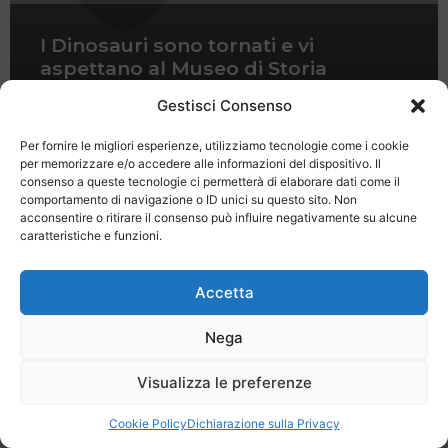
I Dinosauri sono tornati e vi
aspettano al Museo di Storia
Naturale di Firenze
Gestisci Consenso
Per fornire le migliori esperienze, utilizziamo tecnologie come i cookie
per memorizzare e/o accedere alle informazioni del dispositivo. Il
consenso a queste tecnologie ci permetterà di elaborare dati come il
comportamento di navigazione o ID unici su questo sito. Non
acconsentire o ritirare il consenso può influire negativamente su alcune
caratteristiche e funzioni.
Last Minute
Regolamento
Mission
Registrati
Contatti
Accetta
SPECIALE LAST MINUTE - SH WEB
Nega
Visualizza le preferenze
Cookie Policy
Dichiarazione sulla Privacy