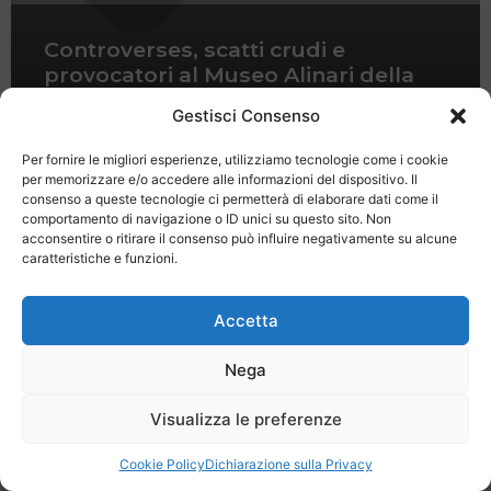
Controverses, scatti crudi e
provocatori al Museo Alinari della
Fotografia di Firenze
Gestisci Consenso
Per fornire le migliori esperienze, utilizziamo tecnologie come i cookie
per memorizzare e/o accedere alle informazioni del dispositivo. Il
consenso a queste tecnologie ci permetterà di elaborare dati come il
comportamento di navigazione o ID unici su questo sito. Non
acconsentire o ritirare il consenso può influire negativamente su alcune
caratteristiche e funzioni.
Last Minute
Regolamento
Mission
Registrati
Contatti
Accetta
SPECIALE LAST MINUTE - SH WEB
Nega
Visualizza le preferenze
Cookie Policy
Dichiarazione sulla Privacy