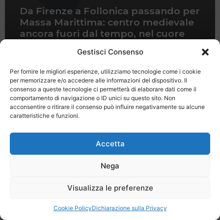
Da Firenze a Follonica passando per
Massa Marittima: centro medievale
ancora fuori dal tempo, nel cuore
delle Colline Metallifere
Gestisci Consenso
Per fornire le migliori esperienze, utilizziamo tecnologie come i cookie
per memorizzare e/o accedere alle informazioni del dispositivo. Il
consenso a queste tecnologie ci permetterà di elaborare dati come il
comportamento di navigazione o ID unici su questo sito. Non
acconsentire o ritirare il consenso può influire negativamente su alcune
caratteristiche e funzioni.
Last Minute
Regolamento
Mission
Registrati
Contatti
Accetta
SPECIALE LAST MINUTE - SH WEB
Nega
Visualizza le preferenze
Cookie Policy
Dichiarazione sulla Privacy