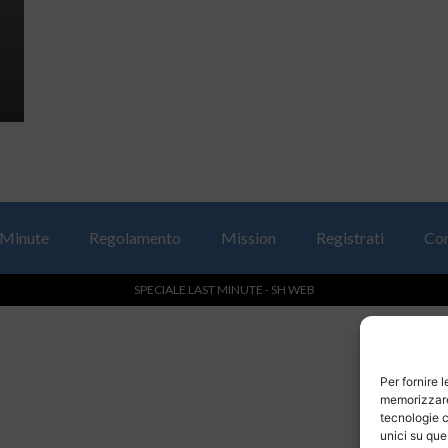
 Minute
Regolamento
Mission
Registrati
Con
SPECIALE LAST MINUTE - SH WEB
Per fornire 
memorizzare 
tecnologie c
unici su que