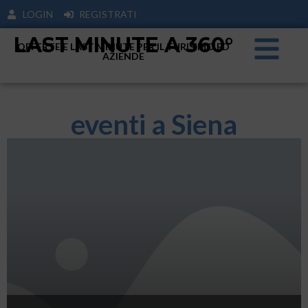
LOGIN
REGISTRATI
LAST MINUTE A 360°
OFFERTE E LAST MINUTE PER IL TURISIMO ED
AZIENDE
eventi a Siena