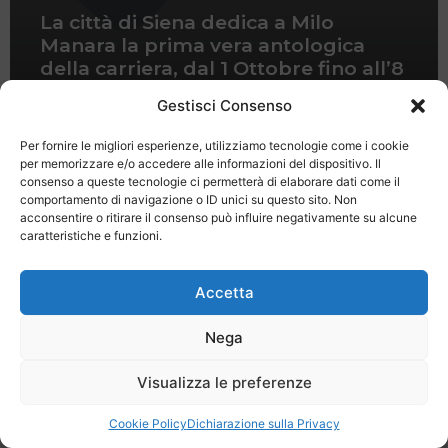
La città di Siena dedica a Milo
Manara la prima vera antologica
della carriera, dal 1 Ottobre fino all’8
Gennaio 2012
Gestisci Consenso
Per fornire le migliori esperienze, utilizziamo tecnologie come i cookie
per memorizzare e/o accedere alle informazioni del dispositivo. Il
consenso a queste tecnologie ci permetterà di elaborare dati come il
comportamento di navigazione o ID unici su questo sito. Non
acconsentire o ritirare il consenso può influire negativamente su alcune
caratteristiche e funzioni.
Last Minute
Regolamento
Mission
Registrati
Contatti
Accetta
SPECIALE LAST MINUTE - SH WEB
Nega
Visualizza le preferenze
Cookie Policy
Dichiarazione sulla Privacy