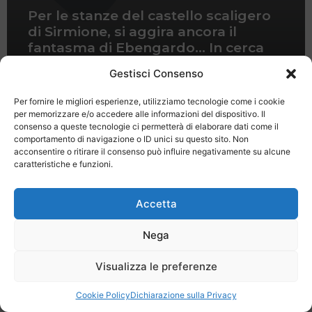
Per le stanze del castello scaligero
di Sirmione, si aggira ancora il
fantasma di Ebengardo… In cerca
del suo amore perduto
Gestisci Consenso
Per fornire le migliori esperienze, utilizziamo tecnologie come i cookie
per memorizzare e/o accedere alle informazioni del dispositivo. Il
consenso a queste tecnologie ci permetterà di elaborare dati come il
comportamento di navigazione o ID unici su questo sito. Non
acconsentire o ritirare il consenso può influire negativamente su alcune
caratteristiche e funzioni.
Last Minute
Regolamento
Mission
Registrati
Contatti
Accetta
SPECIALE LAST MINUTE - SH WEB
Nega
Visualizza le preferenze
Cookie Policy
Dichiarazione sulla Privacy