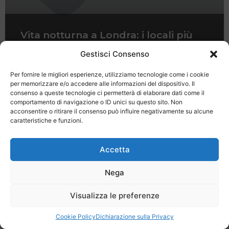
Vita notturna a Londra: i locali più
cool
Gestisci Consenso
Per fornire le migliori esperienze, utilizziamo tecnologie come i cookie
per memorizzare e/o accedere alle informazioni del dispositivo. Il
consenso a queste tecnologie ci permetterà di elaborare dati come il
comportamento di navigazione o ID unici su questo sito. Non
acconsentire o ritirare il consenso può influire negativamente su alcune
caratteristiche e funzioni.
Last Minute
Regolamento
Mission
Registrati
Contatti
Accetta
SPECIALE LAST MINUTE - SH WEB
Nega
Visualizza le preferenze
Cookie Policy
Dichiarazione sulla Privacy