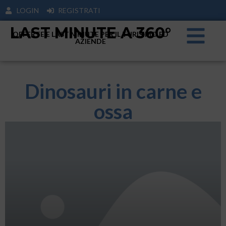
LOGIN
REGISTRATI
LAST MINUTE A 360°
OFFERTE E LAST MINUTE PER IL TURISIMO ED
AZIENDE
Dinosauri in carne e
ossa