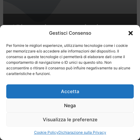
I Dinosauri sono tornati e vi
aspettano al Museo di Storia
Gestisci Consenso
Naturale di Firenze
Per fornire le migliori esperienze, utilizziamo tecnologie come i cookie
per memorizzare e/o accedere alle informazioni del dispositivo. Il
consenso a queste tecnologie ci permetterà di elaborare dati come il
comportamento di navigazione o ID unici su questo sito. Non
acconsentire o ritirare il consenso può influire negativamente su alcune
caratteristiche e funzioni.
Last Minute
Regolamento
Mission
Accetta
Registrati
Contatti
Nega
SPECIALE LAST MINUTE - SH WEB
Visualizza le preferenze
Cookie Policy
Dichiarazione sulla Privacy