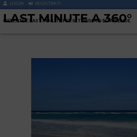
LOGIN
REGISTRATI
LAST MINUTE A 360°
OFFERTE E LAST MINUTE PER IL TURISIMO ED AZIENDE