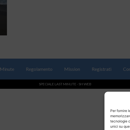
 Minute
Regolamento
Mission
Registrati
Con
SPECIALE LAST MINUTE - SH WEB
Per fornire 
memorizzare 
tecnologie c
unici su que