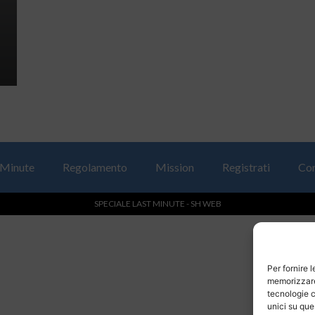
 Minute
Regolamento
Mission
Registrati
Con
SPECIALE LAST MINUTE - SH WEB
Per fornire 
memorizzare 
tecnologie c
unici su que