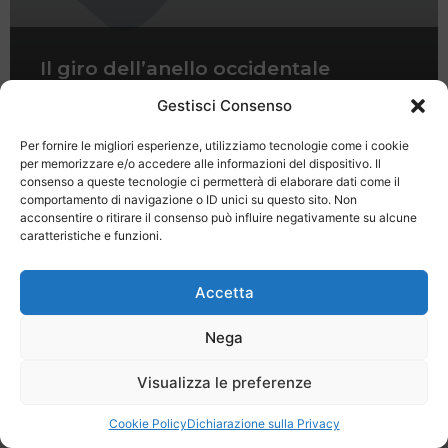
Il giro dell’anello occidentale
dell’Elba
Gestisci Consenso
Per fornire le migliori esperienze, utilizziamo tecnologie come i cookie
per memorizzare e/o accedere alle informazioni del dispositivo. Il
consenso a queste tecnologie ci permetterà di elaborare dati come il
comportamento di navigazione o ID unici su questo sito. Non
acconsentire o ritirare il consenso può influire negativamente su alcune
caratteristiche e funzioni.
Last Minute
Regolamento
Mission
Registrati
Contatti
Accetta
SPECIALE LAST MINUTE - SH WEB
Nega
Visualizza le preferenze
Cookie Policy
Dichiarazione sulla Privacy