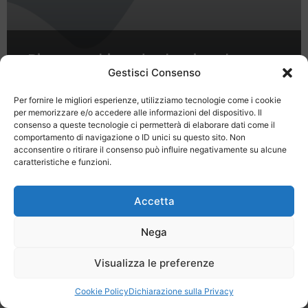
Pisa, per chi crede che sia soltanto
la Città dalla Torre che pende nel
Gestisci Consenso
Campo dei Miracoli
Per fornire le migliori esperienze, utilizziamo tecnologie come i cookie
per memorizzare e/o accedere alle informazioni del dispositivo. Il
consenso a queste tecnologie ci permetterà di elaborare dati come il
comportamento di navigazione o ID unici su questo sito. Non
acconsentire o ritirare il consenso può influire negativamente su alcune
caratteristiche e funzioni.
Last Minute
Regolamento
Mission
Accetta
Registrati
Contatti
Nega
SPECIALE LAST MINUTE - SH WEB
Visualizza le preferenze
Cookie Policy
Dichiarazione sulla Privacy