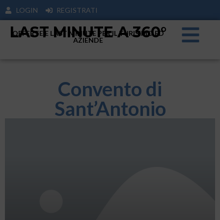
LOGIN
REGISTRATI
LAST MINUTE A 360°
OFFERTE E LAST MINUTE PER IL TURISIMO ED
AZIENDE
Convento di
Sant’Antonio