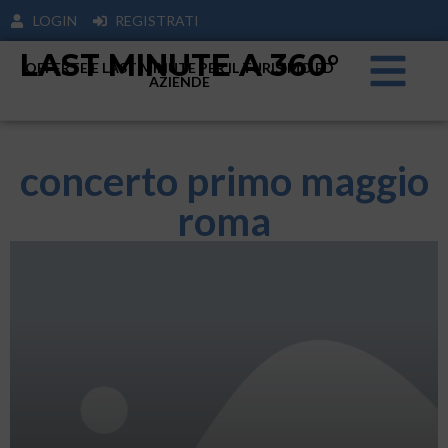
LOGIN
REGISTRATI
LAST MINUTE A 360°
OFFERTE E LAST MINUTE PER IL TURISIMO ED
AZIENDE
concerto primo maggio
roma