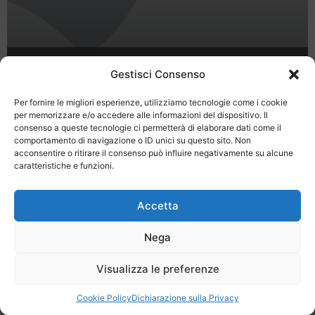
Boom di prenotazioni nei b&b di
Gestisci Consenso
Roma tra Pasqua e 1 maggio
Per fornire le migliori esperienze, utilizziamo tecnologie come i cookie
per memorizzare e/o accedere alle informazioni del dispositivo. Il
consenso a queste tecnologie ci permetterà di elaborare dati come il
comportamento di navigazione o ID unici su questo sito. Non
acconsentire o ritirare il consenso può influire negativamente su alcune
caratteristiche e funzioni.
Last Minute
Regolamento
Mission
Accetta
Registrati
Contatti
Nega
SPECIALE LAST MINUTE - SH WEB
Visualizza le preferenze
Cookie Policy
Dichiarazione sulla Privacy