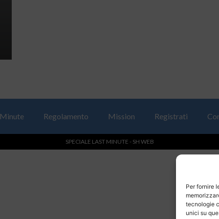
 Minute
Regolamento
Mission
Registrati
Con
SPECIALE LAST MINUTE - SH WEB
Per fornire 
memorizzare 
tecnologie c
unici su que