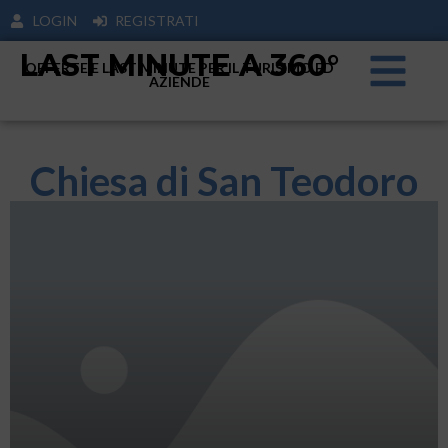
LOGIN
REGISTRATI
LAST MINUTE A 360°
OFFERTE E LAST MINUTE PER IL TURISIMO ED
AZIENDE
Chiesa di San Teodoro