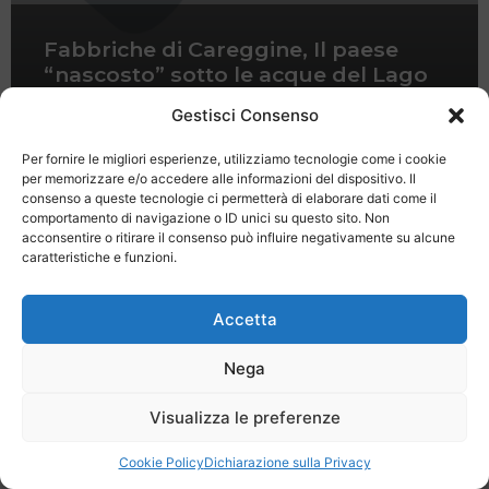
Fabbriche di Careggine, Il paese
“nascosto” sotto le acque del Lago
di Vagli
Gestisci Consenso
Per fornire le migliori esperienze, utilizziamo tecnologie come i cookie
per memorizzare e/o accedere alle informazioni del dispositivo. Il
consenso a queste tecnologie ci permetterà di elaborare dati come il
comportamento di navigazione o ID unici su questo sito. Non
acconsentire o ritirare il consenso può influire negativamente su alcune
caratteristiche e funzioni.
Last Minute
Regolamento
Mission
Registrati
Contatti
Accetta
SPECIALE LAST MINUTE - SH WEB
Nega
Visualizza le preferenze
Cookie Policy
Dichiarazione sulla Privacy