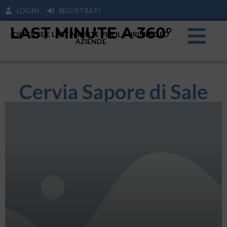
LOGIN
REGISTRATI
LAST MINUTE A 360°
OFFERTE E LAST MINUTE PER IL TURISIMO ED
AZIENDE
Cervia Sapore di Sale