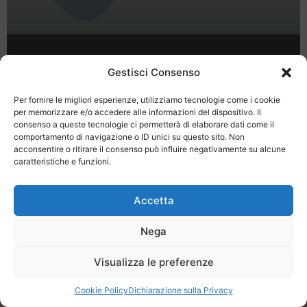
A Cervia “Sapore di sale” 2012
Gestisci Consenso
Per fornire le migliori esperienze, utilizziamo tecnologie come i cookie
per memorizzare e/o accedere alle informazioni del dispositivo. Il
consenso a queste tecnologie ci permetterà di elaborare dati come il
comportamento di navigazione o ID unici su questo sito. Non
acconsentire o ritirare il consenso può influire negativamente su alcune
caratteristiche e funzioni.
Last Minute
Regolamento
Mission
Registrati
Contatti
Accetta
SPECIALE LAST MINUTE - SH WEB
Nega
Visualizza le preferenze
Cookie Policy
Dichiarazione sulla Privacy