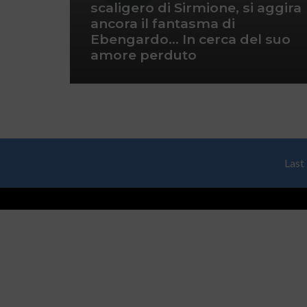
scaligero di Sirmione, si aggira
ancora il fantasma di
Ebengardo… In cerca del suo
amore perduto
Last