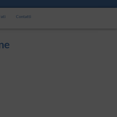
rati
Contatti
one