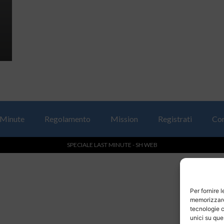
 Minute
Regolamento
Mission
Registrati
Con
SPECIALE LAST MINUTE - SH WEB
Per fornire 
memorizzare 
tecnologie c
unici su que