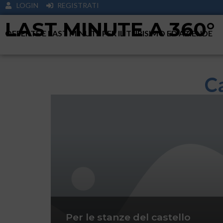
LOGIN
REGISTRATI
LAST MINUTE A 360°
OFFERTE E LAST MINUTE PER IL TURISIMO ED AZIENDE
Ca
Per le stanze del castello