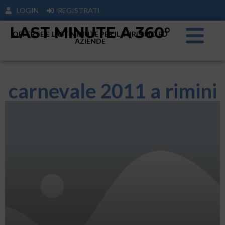
LOGIN
REGISTRATI
LAST MINUTE A 360°
OFFERTE E LAST MINUTE PER IL TURISIMO ED
AZIENDE
carnevale 2011 a rimini