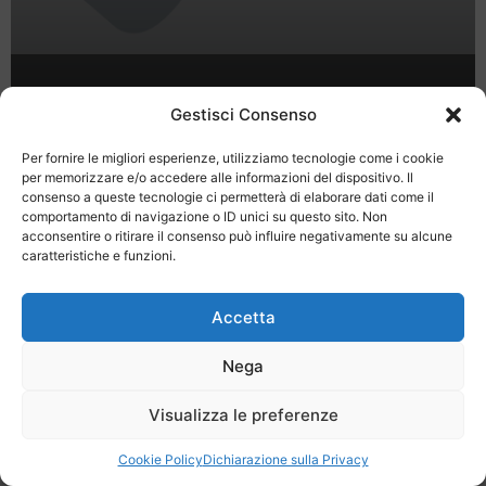
Carnevale 2011 a Rimini
Gestisci Consenso
Per fornire le migliori esperienze, utilizziamo tecnologie come i cookie
per memorizzare e/o accedere alle informazioni del dispositivo. Il
consenso a queste tecnologie ci permetterà di elaborare dati come il
comportamento di navigazione o ID unici su questo sito. Non
acconsentire o ritirare il consenso può influire negativamente su alcune
caratteristiche e funzioni.
Last Minute
Regolamento
Mission
Registrati
Contatti
Accetta
SPECIALE LAST MINUTE - SH WEB
Nega
Visualizza le preferenze
Cookie Policy
Dichiarazione sulla Privacy