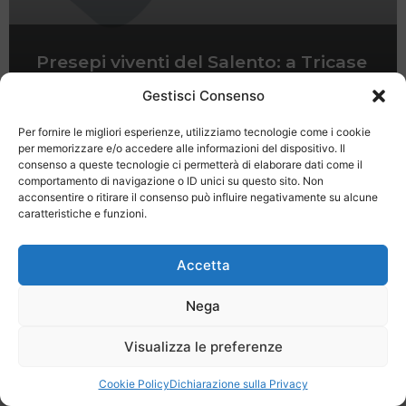
Presepi viventi del Salento: a Tricase
al presepe si va col treno storico
Gestisci Consenso
Per fornire le migliori esperienze, utilizziamo tecnologie come i cookie
per memorizzare e/o accedere alle informazioni del dispositivo. Il
consenso a queste tecnologie ci permetterà di elaborare dati come il
comportamento di navigazione o ID unici su questo sito. Non
acconsentire o ritirare il consenso può influire negativamente su alcune
caratteristiche e funzioni.
Last Minute
Regolamento
Mission
Registrati
Contatti
Accetta
SPECIALE LAST MINUTE - SH WEB
Nega
Visualizza le preferenze
Cookie Policy
Dichiarazione sulla Privacy