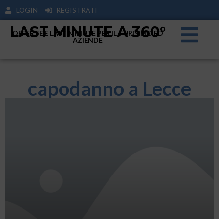
LOGIN
REGISTRATI
LAST MINUTE A 360°
OFFERTE E LAST MINUTE PER IL TURISIMO ED
AZIENDE
capodanno a Lecce