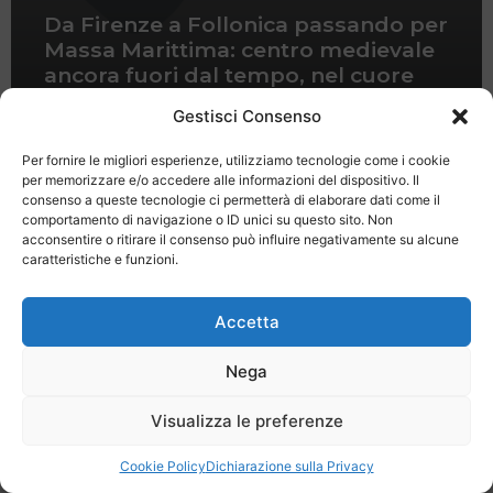
Da Firenze a Follonica passando per
Massa Marittima: centro medievale
ancora fuori dal tempo, nel cuore
delle Colline Metallifere
Gestisci Consenso
Per fornire le migliori esperienze, utilizziamo tecnologie come i cookie
per memorizzare e/o accedere alle informazioni del dispositivo. Il
consenso a queste tecnologie ci permetterà di elaborare dati come il
comportamento di navigazione o ID unici su questo sito. Non
acconsentire o ritirare il consenso può influire negativamente su alcune
caratteristiche e funzioni.
Last Minute
Regolamento
Mission
Registrati
Contatti
Accetta
SPECIALE LAST MINUTE - SH WEB
Nega
Visualizza le preferenze
Cookie Policy
Dichiarazione sulla Privacy