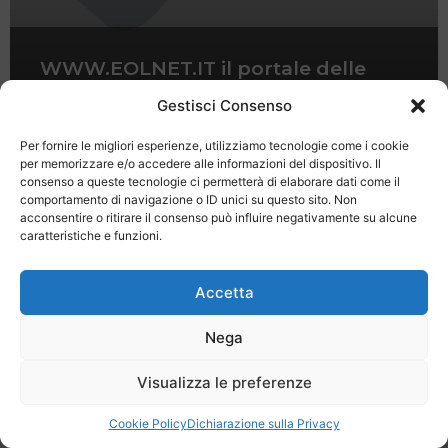
WWW.EOLNET.IT il portale delle
isole Eolie
Gestisci Consenso
Per fornire le migliori esperienze, utilizziamo tecnologie come i cookie
per memorizzare e/o accedere alle informazioni del dispositivo. Il
consenso a queste tecnologie ci permetterà di elaborare dati come il
comportamento di navigazione o ID unici su questo sito. Non
acconsentire o ritirare il consenso può influire negativamente su alcune
caratteristiche e funzioni.
Last Minute
Regolamento
Mission
Registrati
Contatti
Accetta
SPECIALE LAST MINUTE - SH WEB
Nega
Visualizza le preferenze
Cookie Policy
Dichiarazione sulla Privacy