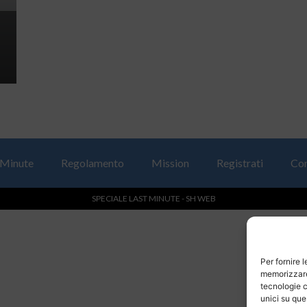
 Minute
Regolamento
Mission
Registrati
Con
SPECIALE LAST MINUTE - SH WEB
Per fornire 
memorizzare 
tecnologie c
unici su que