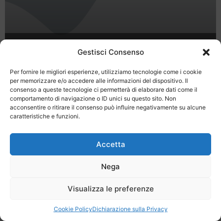
Boom di prenotazioni nei b&b di
Gestisci Consenso
Roma tra Pasqua e 1 maggio
Per fornire le migliori esperienze, utilizziamo tecnologie come i cookie
per memorizzare e/o accedere alle informazioni del dispositivo. Il
consenso a queste tecnologie ci permetterà di elaborare dati come il
comportamento di navigazione o ID unici su questo sito. Non
acconsentire o ritirare il consenso può influire negativamente su alcune
caratteristiche e funzioni.
Last Minute
Regolamento
Mission
Accetta
Registrati
Contatti
Nega
SPECIALE LAST MINUTE - SH WEB
Visualizza le preferenze
Cookie Policy
Dichiarazione sulla Privacy