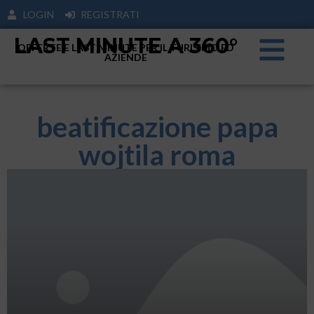
LOGIN
REGISTRATI
LAST MINUTE A 360°
OFFERTE E LAST MINUTE PER IL TURISIMO ED
AZIENDE
beatificazione papa
wojtila roma