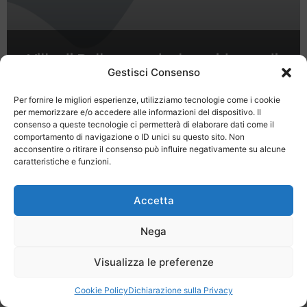
Villa di Bellosguardo, la residenza di
cui si innamorò lo sfortunato tenore
Gestisci Consenso
napoletano Enrico Caruso
Per fornire le migliori esperienze, utilizziamo tecnologie come i cookie
per memorizzare e/o accedere alle informazioni del dispositivo. Il
consenso a queste tecnologie ci permetterà di elaborare dati come il
comportamento di navigazione o ID unici su questo sito. Non
acconsentire o ritirare il consenso può influire negativamente su alcune
caratteristiche e funzioni.
Last Minute
Regolamento
Mission
Accetta
Registrati
Contatti
Nega
SPECIALE LAST MINUTE - SH WEB
Visualizza le preferenze
Cookie Policy
Dichiarazione sulla Privacy