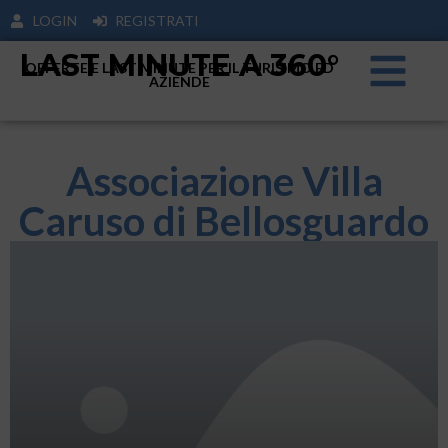
LOGIN
REGISTRATI
LAST MINUTE A 360°
OFFERTE E LAST MINUTE PER IL TURISIMO ED
AZIENDE
Associazione Villa
Caruso di Bellosguardo