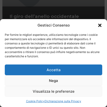
Il giro dell’anello occidentale
dell’Elba
Gestisci Consenso
Per fornire le migliori esperienze, utilizziamo tecnologie come i cookie
per memorizzare e/o accedere alle informazioni del dispositivo. Il
consenso a queste tecnologie ci permetterà di elaborare dati come il
comportamento di navigazione o ID unici su questo sito. Non
acconsentire o ritirare il consenso può influire negativamente su alcune
caratteristiche e funzioni.
Last Minute
Regolamento
Mission
Registrati
Contatti
Accetta
SPECIALE LAST MINUTE - SH WEB
Nega
Visualizza le preferenze
Cookie Policy
Dichiarazione sulla Privacy