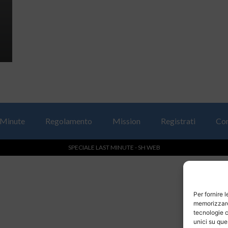
 Minute
Regolamento
Mission
Registrati
Con
SPECIALE LAST MINUTE - SH WEB
Per fornire 
memorizzare 
tecnologie c
unici su que