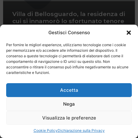
Villa di Bellosguardo, la residenza di
cui si innamorò lo sfortunato tenore
napoletano Enrico Caruso
Gestisci Consenso
Per fornire le migliori esperienze, utilizziamo tecnologie come i cookie
per memorizzare e/o accedere alle informazioni del dispositivo. Il
consenso a queste tecnologie ci permetterà di elaborare dati come il
comportamento di navigazione o ID unici su questo sito. Non
acconsentire o ritirare il consenso può influire negativamente su alcune
caratteristiche e funzioni.
Last Minute
Regolamento
Mission
Registrati
Contatti
Accetta
SPECIALE LAST MINUTE - SH WEB
Nega
Visualizza le preferenze
Cookie Policy
Dichiarazione sulla Privacy