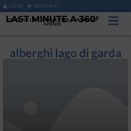
LOGIN
REGISTRATI
LAST MINUTE A 360°
OFFERTE E LAST MINUTE PER IL TURISIMO ED
AZIENDE
alberghi lago di garda