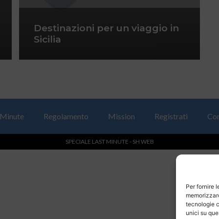
Destinazioni per un viaggio in
Sicilia
 Minute
Regolamento
Mission
Registrati
Con
SPECIALE LAST MINUTE - SH WEB
Per fornire 
memorizzare 
tecnologie c
unici su que