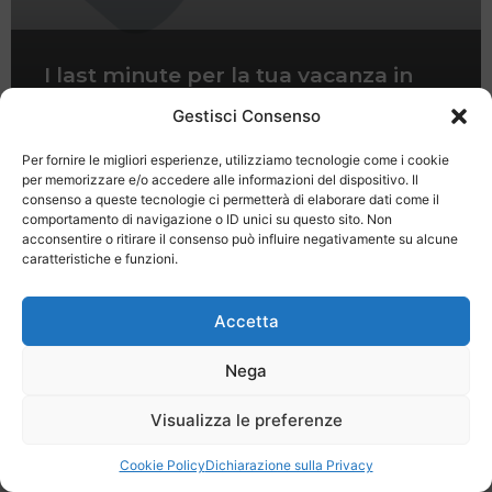
I last minute per la tua vacanza in
agriturismo
Gestisci Consenso
Per fornire le migliori esperienze, utilizziamo tecnologie come i cookie
per memorizzare e/o accedere alle informazioni del dispositivo. Il
consenso a queste tecnologie ci permetterà di elaborare dati come il
comportamento di navigazione o ID unici su questo sito. Non
acconsentire o ritirare il consenso può influire negativamente su alcune
caratteristiche e funzioni.
Last Minute
Regolamento
Mission
Registrati
Contatti
Accetta
SPECIALE LAST MINUTE - SH WEB
Nega
Visualizza le preferenze
Cookie Policy
Dichiarazione sulla Privacy